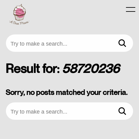
Skip
to
Menu
content
Try to make a search...
Result for:
58720236
Sorry, no posts matched your criteria.
Try to make a search...