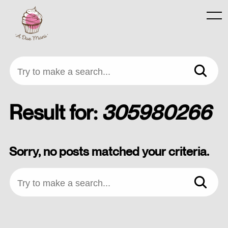
Skip
to
Menu
content
Try to make a search...
Result for:
305980266
Sorry, no posts matched your criteria.
Try to make a search...