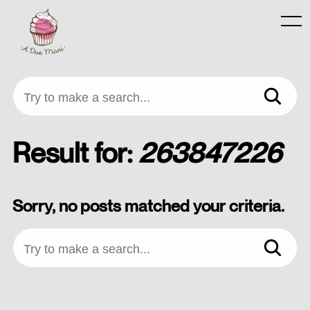
Skip
to
Menu
content
Try to make a search...
Result for:
263847226
Sorry, no posts matched your criteria.
Try to make a search...