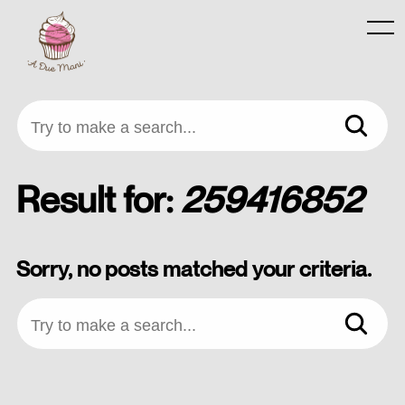
Skip
to
Menu
content
Try to make a search...
Result for:
259416852
Sorry, no posts matched your criteria.
Try to make a search...