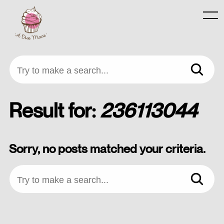
Skip
to
Menu
content
Try to make a search...
Result for:
236113044
Sorry, no posts matched your criteria.
Try to make a search...